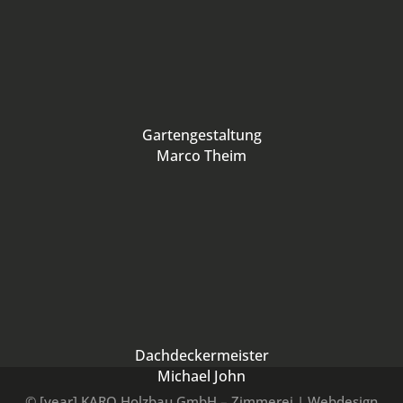
Gartengestaltung
Marco Theim
Dachdeckermeister
Michael John
© [year] KARO Holzbau GmbH – Zimmerei | Webdesign