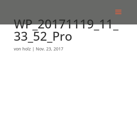
WP_20171119_11_
33_52_Pro
von
holz
|
Nov. 23, 2017