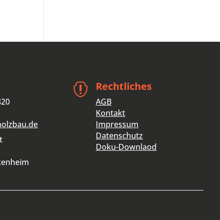
Rechtliches

820
AGB
Kontakt
holzbau.de
Impressum
Datenschutz
t
Doku-Downlaod
kenheim