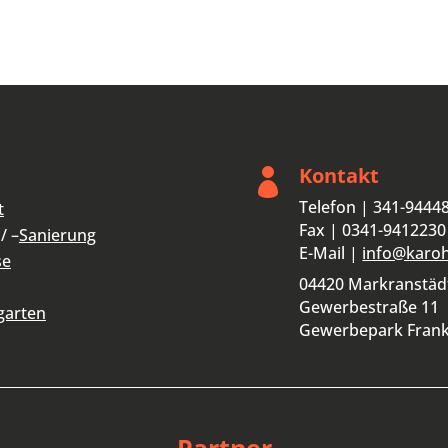
Kontakt

Telefon | 341-9444
t
Fax | 0341-9412230
/ –
Sanierung
E-Mail |
info@karo
se
04420 Markranstäd
Gewerbestraße 11
garten
Gewerbepark Fran