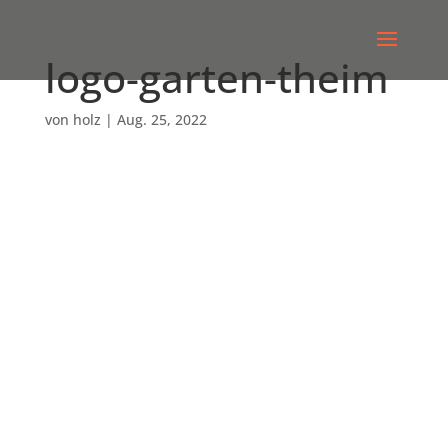
logo-garten-theim
von
holz
|
Aug. 25, 2022