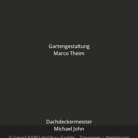
Gartengestaltung
Marco Theim
Dachdeckermeister
Michael John
© [year] KARO Holzbau GmbH – Zimmerei | Webdesign