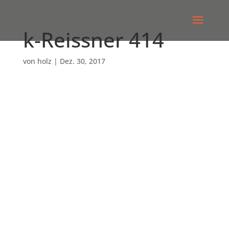
k-Reissner 414
von
holz
|
Dez. 30, 2017