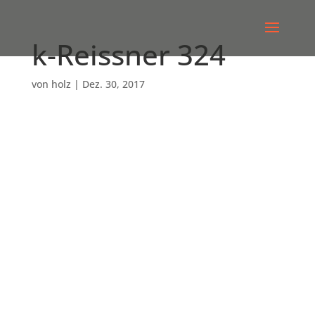
k-Reissner 324
von
holz
|
Dez. 30, 2017