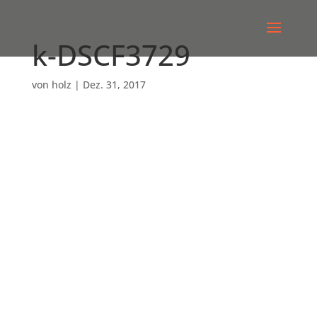
k-DSCF3729
von
holz
|
Dez. 31, 2017