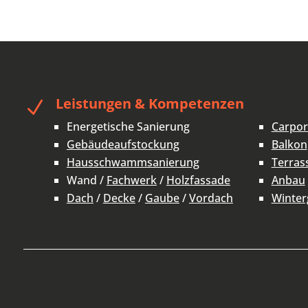
Leistungen & Kompetenzen
N
Energetische Sanierung
Carpor
Gebäudeaufstockung
Balkon
Hausschwammsanierung
Terras
Wand /
Fachwerk
/
Holzfassade
Anbau
Dach
/
Decke
/
Gaube
/
Vordach
Winter