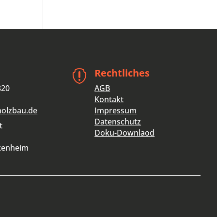
Rechtliches

820
AGB
Kontakt
holzbau.de
Impressum
Datenschutz
t
Doku-Downlaod
kenheim