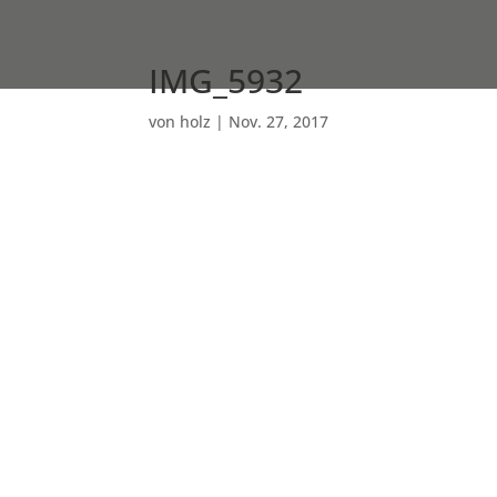
IMG_5932
von
holz
|
Nov. 27, 2017