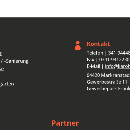
Kontakt

Telefon | 341-9444
t
Fax | 0341-9412230
/ –
Sanierung
E-Mail |
info@karo
se
04420 Markranstäd
Gewerbestraße 11
garten
Gewerbepark Fran
Partner