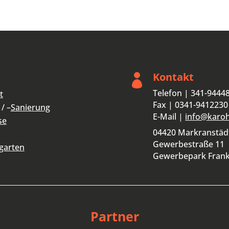
Kontakt

Telefon | 341-9444
t
Fax | 0341-9412230
/ –
Sanierung
E-Mail |
info@karo
se
04420 Markranstäd
Gewerbestraße 11
garten
Gewerbepark Fran
Partner