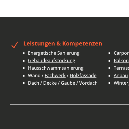
Leistungen & Kompetenzen
N
Energetische Sanierung
Carpor
Gebäudeaufstockung
Balkon
Hausschwammsanierung
Terras
Wand /
Fachwerk
/
Holzfassade
Anbau
Dach
/
Decke
/
Gaube
/
Vordach
Winter