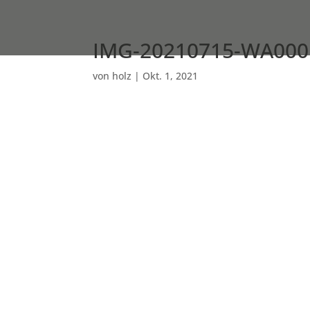
IMG-20210715-WA000
von
holz
|
Okt. 1, 2021