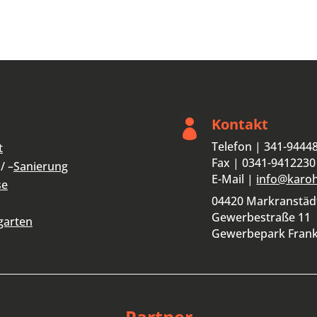
Kontakt

Telefon | 341-9444
t
Fax | 0341-9412230
/ –
Sanierung
E-Mail |
info@karo
se
04420 Markranstäd
Gewerbestraße 11
garten
Gewerbepark Fran