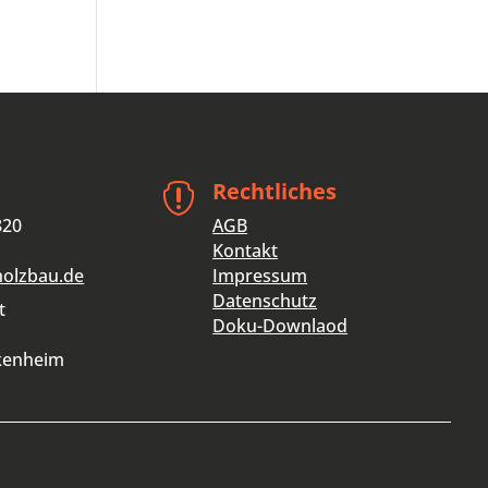
Rechtliches

820
AGB
Kontakt
holzbau.de
Impressum
Datenschutz
t
Doku-Downlaod
kenheim