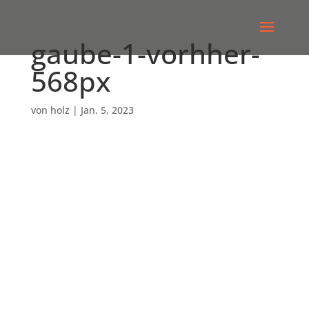
gaube-1-vorhher-
568px
von
holz
|
Jan. 5, 2023