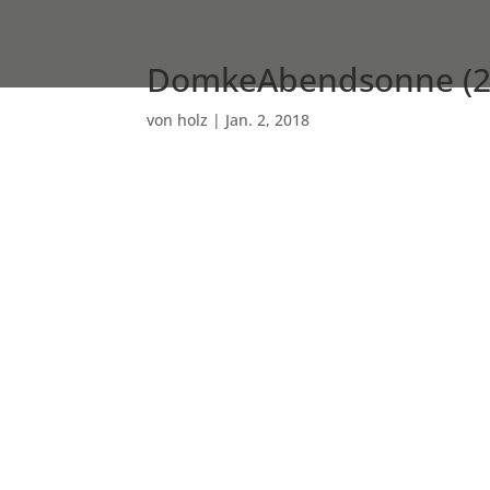
DomkeAbendsonne (2
von
holz
|
Jan. 2, 2018