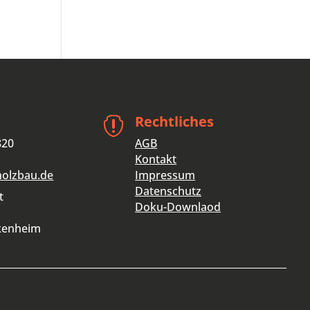
Rechtliches

820
AGB
Kontakt
holzbau.de
Impressum
Datenschutz
t
Doku-Downlaod
kenheim