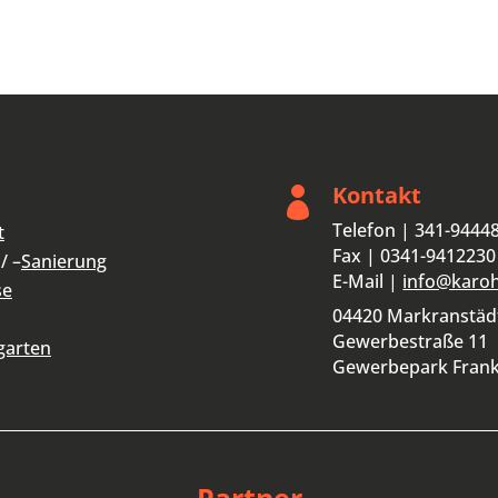
Kontakt

Telefon | 341-9444
t
Fax | 0341-9412230
/ –
Sanierung
E-Mail |
info@karo
se
04420 Markranstäd
Gewerbestraße 11
garten
Gewerbepark Fran