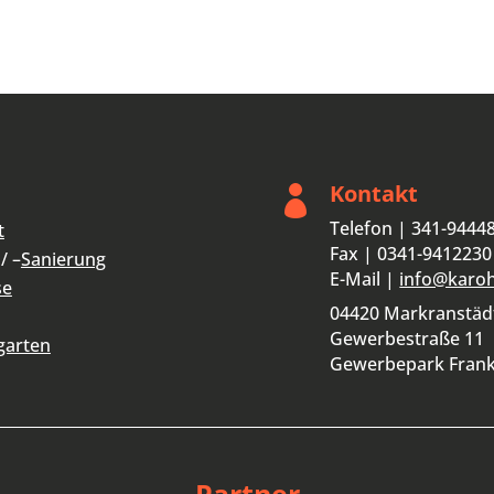
Kontakt

Telefon | 341-9444
t
Fax | 0341-9412230
/ –
Sanierung
E-Mail |
info@karo
se
04420 Markranstäd
Gewerbestraße 11
garten
Gewerbepark Fran