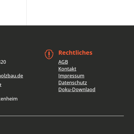
Rechtliches

820
AGB
Kontakt
holzbau.de
Impressum
Datenschutz
t
Doku-Downlaod
kenheim