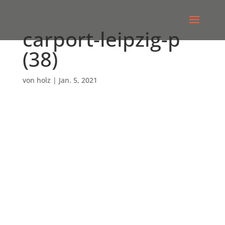
carport-leipzig-p
(38)
von
holz
|
Jan. 5, 2021