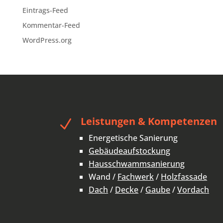
Eintrags-Feed
Kommentar-Feed
WordPress.org
Leistungen & Kompetenzen
N
Energetische Sanierung
Gebäudeaufstockung
Hausschwammsanierung
Wand /
Fachwerk
/
Holzfassade
Dach
/
Decke
/
Gaube
/
Vordach