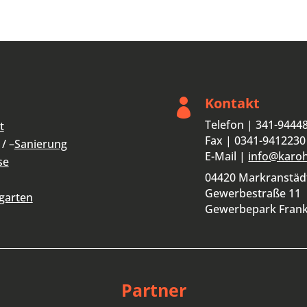
Kontakt

Telefon | 341-9444
t
Fax | 0341-9412230
/ –
Sanierung
E-Mail |
info@karo
se
04420 Markranstäd
Gewerbestraße 11
garten
Gewerbepark Fran
Partner