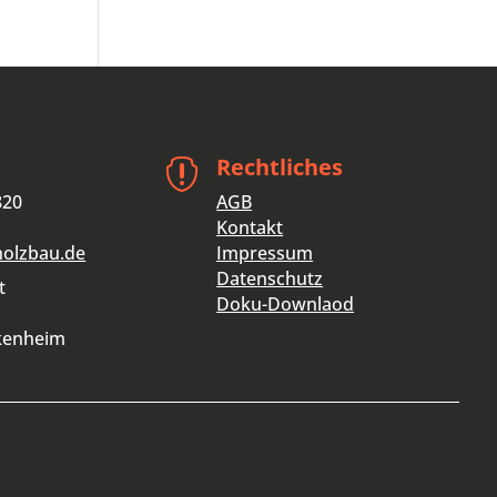
Rechtliches

820
AGB
Kontakt
holzbau.de
Impressum
Datenschutz
t
Doku-Downlaod
kenheim