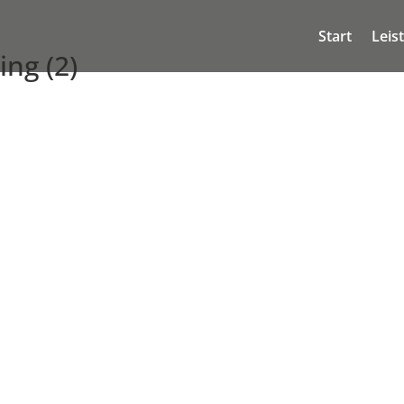
Start
Leis
ng (2)