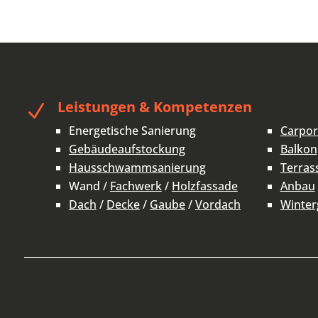
Leistungen & Kompetenzen
N
Energetische Sanierung
Carpor
Gebäudeaufstockung
Balkon
Hausschwammsanierung
Terras
Wand /
Fachwerk
/
Holzfassade
Anbau
Dach
/
Decke
/
Gaube
/
Vordach
Winter