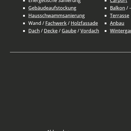
Energetische Sanierung
Carport
Gebäudeaufstockung
Balkon
/ 
Hausschwammsanierung
Terrasse
Wand /
Fachwerk
/
Holzfassade
Anbau
Dach
/
Decke
/
Gaube
/
Vordach
Winterga