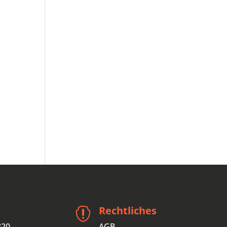
Rechtliches

820
AGB