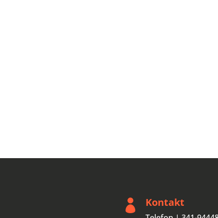
Kontakt

Telefon | 341-9444