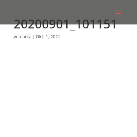
20200901_101151
von
holz
|
Okt. 1, 2021