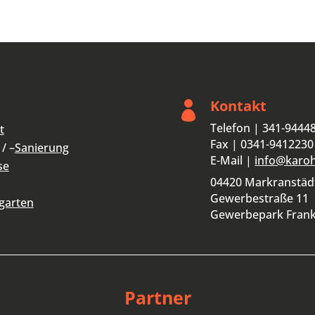
Kontakt

Telefon | 341-9444
t
Fax | 0341-9412230
/ –
Sanierung
E-Mail |
info@karo
se
04420 Markranstäd
Gewerbestraße 11
garten
Gewerbepark Fran
Partner