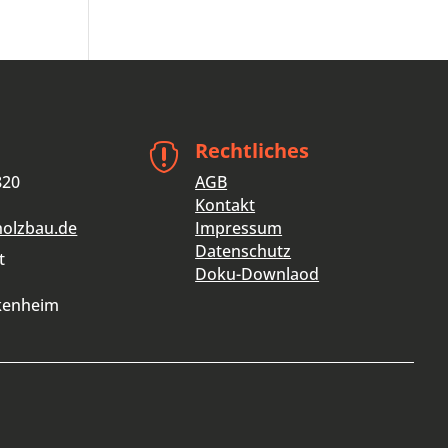
Rechtliches

820
AGB
Kontakt
holzbau.de
Impressum
Datenschutz
t
Doku-Downlaod
kenheim