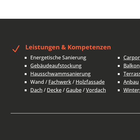
Leistungen & Kompetenzen
N
Energetische Sanierung
Carpor
Gebäudeaufstockung
Balkon
Hausschwammsanierung
Terras
Wand /
Fachwerk
/
Holzfassade
Anbau
Dach
/
Decke
/
Gaube
/
Vordach
Winter