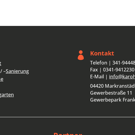
Kontakt

Telefon | 341-9444
t
Fax | 0341-9412230
/ –
Sanierung
E-Mail |
info@karo
se
04420 Markranstäd
Gewerbestraße 11
garten
Gewerbepark Fran