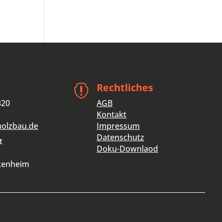
Rechtliches

820
AGB
Kontakt
holzbau.de
Impressum
Datenschutz
t
Doku-Downlaod
kenheim