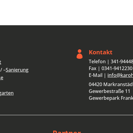
Kontakt

Telefon | 341-9444
t
Fax | 0341-9412230
/ –
Sanierung
E-Mail |
info@karo
se
04420 Markranstäd
Gewerbestraße 11
garten
Gewerbepark Fran