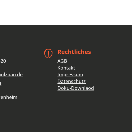
Rechtliches

820
AGB
Kontakt
holzbau.de
Impressum
Datenschutz
t
Doku-Downlaod
kenheim