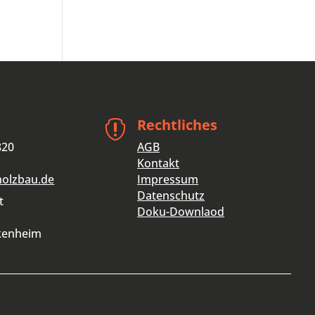
Rechtliches

820
AGB
Kontakt
holzbau.de
Impressum
Datenschutz
t
Doku-Downlaod
kenheim