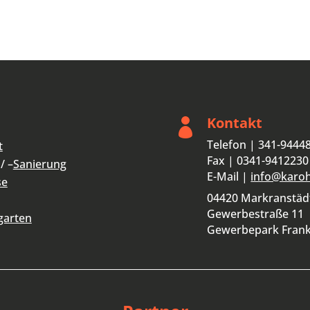
Kontakt

Telefon | 341-9444
t
Fax | 0341-9412230
/ –
Sanierung
E-Mail |
info@karo
se
04420 Markranstäd
Gewerbestraße 11
garten
Gewerbepark Fran